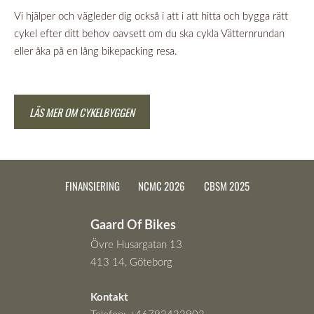
Vi hjälper och vägleder dig också i att i att hitta och bygga rätt
cykel efter ditt behov oavsett om du ska cykla Vätternrundan
eller åka på en lång bikepacking resa.
LÄS MER OM CYKELBYGGEN
FINANSIERING
NCMC 2026
CBSM 2025
Gaard Of Bikes
Övre Husargatan 13
413 14, Göteborg
Kontakt
Telefon:
+46793433903