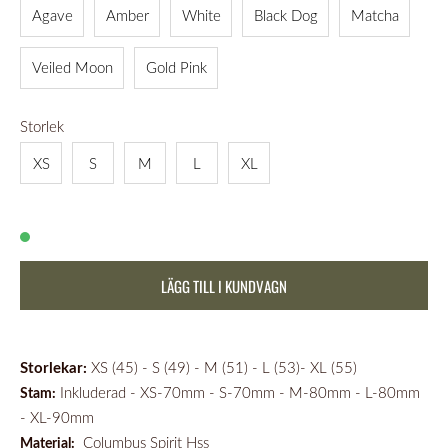
Agave
Amber
White
Black Dog
Matcha
Veiled Moon
Gold Pink
Storlek
XS
S
M
L
XL
LÄGG TILL I KUNDVAGN
Storlekar:
XS (45) - S (49) - M (51) - L (53)- XL (55)
Inkluderad - XS-70mm - S-70mm - M-80mm - L-80mm
Stam:
- XL-90mm
Columbus Spirit Hss
Material: