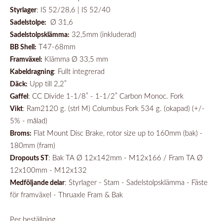
: IS 52/28,6 | IS 52/40
Styrlager
Ø 31,6
Sadelstolpe:
32,5mm (inkluderad)
Sadelstolpsklämma:
T47-68mm
BB Shell:
Klämma Ø 33,5 mm
Framväxel:
: Fullt integrerad
Kabeldragning
Upp till 2,2”
Däck:
: CC Divide 1-1/8” - 1-1/2” Carbon Monoc. Fork
Gaffel
: Ram2120 g. (strl M) Columbus Fork 534 g. (okapad) (+/-
Vikt
5% - målad)
Flat Mount Disc Brake, rotor size up to 160mm (bak) -
Broms:
180mm (fram)
: Bak TA Ø 12x142mm - M12x166 / Fram TA Ø
Dropouts ST
12x100mm - M12x132
: Styrlager - Stam - Sadelstolpsklämma - Fäste
Medföljande delar
för framväxel - Thruaxle Fram & Bak
Per beställning.