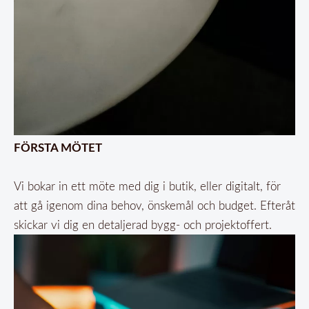
FÖRSTA MÖTET
Vi bokar in ett möte med dig i butik, eller digitalt, för
att gå igenom dina behov, önskemål och budget. Efteråt
skickar vi dig en detaljerad bygg- och projektoffert.