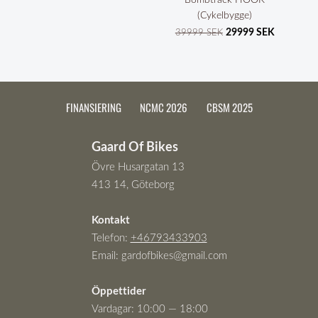
(Cykelbygge)
29999 SEK
39999 SEK
FINANSIERING
NCMC 2026
CBSM 2025
Gaard Of Bikes
Övre Husargatan 13
413 14, Göteborg
Kontakt
Telefon:
+46793433903
Email:
gardofbikes@gmail.com
Öppettider
Vardagar: 10:00 — 18:00