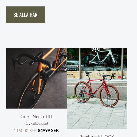
SE ALLA HÄR
Cinelli Nemo TIG
(Cykelbygge)
84999 SEK
115000 SEK
Bombtrack HOOK