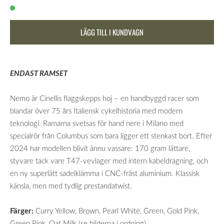
LÄGG TILL I KUNDVAGN
ENDAST RAMSET
Nemo är Cinellis flaggskepps hoj – en handbyggd racer som
blandar över 75 års Italiensk cykelhistoria med modern
teknologi. Ramarna svetsas för hand nere i Milano med
specialrör från Columbus som bara ligger ett stenkast bort.
Efter
2024 har modellen blivit ännu vassare: 170 gram lättare,
styvare tack vare T47-vevlager med intern kabeldragning, och
en ny superlätt sadelklämma i CNC-fräst aluminium. Klassisk
känsla, men med tydlig prestandatwist.
Färger:
Curry Yellow, Brown, Pearl White, Green, Gold Pink,
Green Pink, Oat Milk (se bilderna i ordning)