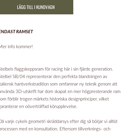
LÄGG TILL I KUNDVAGN
ENDAST RAMSET
Mer info kommer!
Stelbels flaggskeppsram för racing här i sin fjärde generation.
Stelbel SB/04 representerar den perfekta blandningen av
italiensk hantverkstradition som omfamnar ny teknik genom att
använda 3D-utskrift har dom skapat en mer högpresterande ram
som förblir trogen märkets historiska designprinciper, vilket
garanterar en oöverträffad körupplevelse.
Då varje cykels geometri skräddarsys efter dig så börjar vi alltid
processen med en konsultation. Eftersom tillverknings- och