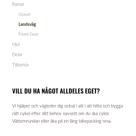
Ramar
Gravel
Landsväg
Fixed Gear
Hjul
Delar
Tillbehör
VILL DU HA NÅGOT ALLDELES EGET?
Vi hjälper och vägleder dig också i att i att hitta och bygga
rätt cykel efter ditt behov oavsett om du ska cykla
Vätternrundan eller åka på en lång bikepacking resa.