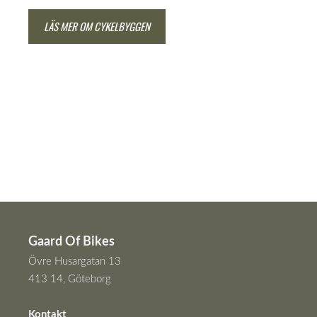
LÄS MER OM CYKELBYGGEN
Gaard Of Bikes
Övre Husargatan 13
413 14, Göteborg
Kontakt