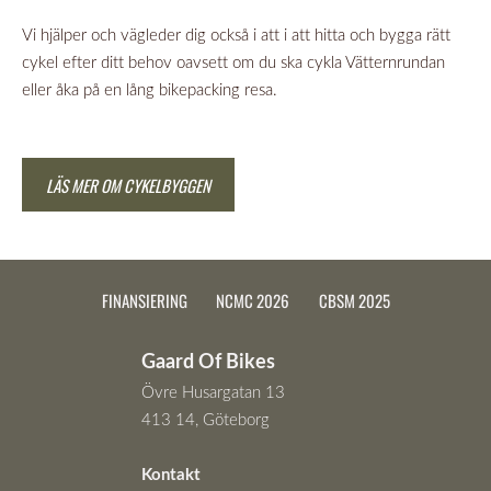
Vi hjälper och vägleder dig också i att i att hitta och bygga rätt
cykel efter ditt behov oavsett om du ska cykla Vätternrundan
eller åka på en lång bikepacking resa.
LÄS MER OM CYKELBYGGEN
FINANSIERING
NCMC 2026
CBSM 2025
Gaard Of Bikes
Övre Husargatan 13
413 14, Göteborg
Kontakt