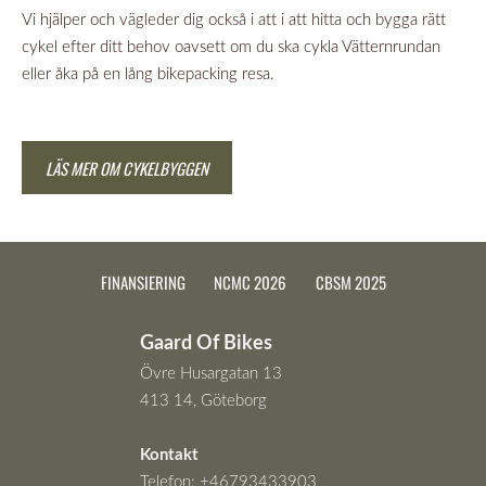
Vi hjälper och vägleder dig också i att i att hitta och bygga rätt
cykel efter ditt behov oavsett om du ska cykla Vätternrundan
eller åka på en lång bikepacking resa.
LÄS MER OM CYKELBYGGEN
FINANSIERING
NCMC 2026
CBSM 2025
Gaard Of Bikes
Övre Husargatan 13
413 14, Göteborg
Kontakt
Telefon:
+46793433903