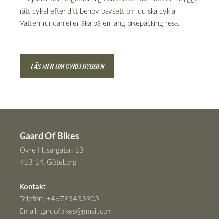
rätt cykel efter ditt behov oavsett om du ska cykla
Vätternrundan eller åka på en lång bikepacking resa.
LÄS MER OM CYKELBYGGEN
Gaard Of Bikes
Övre Husargatan 13
413 14, Göteborg
Kontakt
Telefon:
+46793433903
Email:
gardofbikes@gmail.com