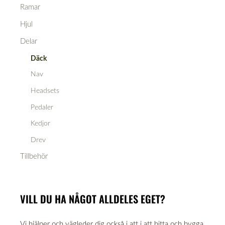
Ramar
Hjul
Delar
Däck
Nav
Headsets
Pedaler
Kedjor
Drev
Tillbehör
VILL DU HA NÅGOT ALLDELES EGET?
Vi hjälper och vägleder dig också i att i att hitta och bygga