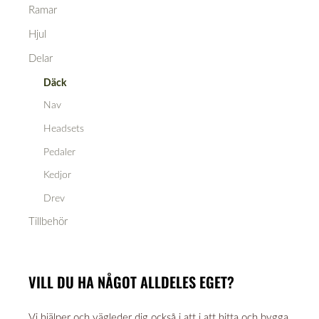
Ramar
Hjul
Delar
Däck
Nav
Headsets
Pedaler
Kedjor
Drev
Tillbehör
VILL DU HA NÅGOT ALLDELES EGET?
Vi hjälper och vägleder dig också i att i att hitta och bygga