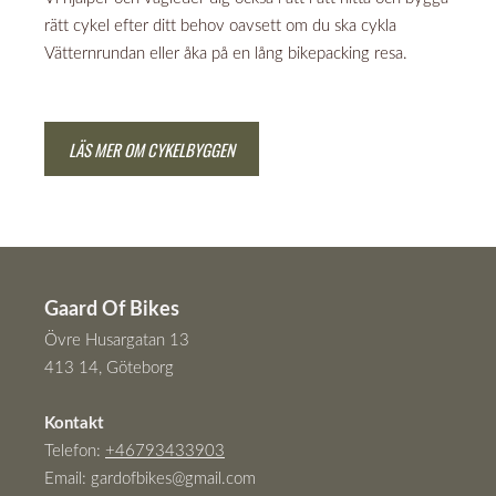
rätt cykel efter ditt behov oavsett om du ska cykla
Vätternrundan eller åka på en lång bikepacking resa.
LÄS MER OM CYKELBYGGEN
Gaard Of Bikes
Övre Husargatan 13
413 14, Göteborg
Kontakt
Telefon:
+46793433903
Email:
gardofbikes@gmail.com