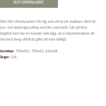
SLUT I CENTRALLAGRET
Däck från Ultradynamico för dig som vill ha ett snabbare däck för
grus- och landsvägscykling med lite extra bett. Går att köra
slanglöst men har en tunnare sidovägg, så vi rekommenderar att
köra med slang utifall du gillar att köra stökigt.
Storlekar
: 700x45c, 700x42, 650x48
Färger
: Grå