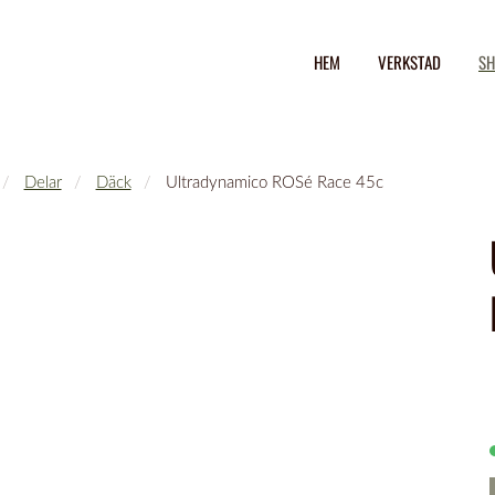
HEM
VERKSTAD
SH
Delar
Däck
Ultradynamico ROSé Race 45c