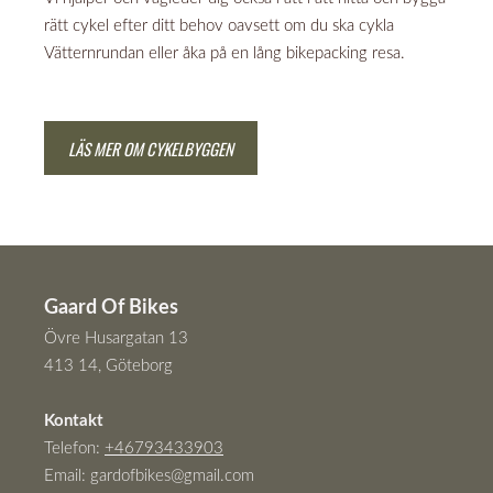
rätt cykel efter ditt behov oavsett om du ska cykla
Vätternrundan eller åka på en lång bikepacking resa.
LÄS MER OM CYKELBYGGEN
Gaard Of Bikes
Övre Husargatan 13
413 14, Göteborg
Kontakt
Telefon:
+46793433903
Email:
gardofbikes@gmail.com