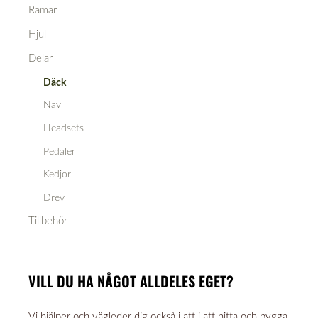
Ramar
Hjul
Delar
Däck
Nav
Headsets
Pedaler
Kedjor
Drev
Tillbehör
VILL DU HA NÅGOT ALLDELES EGET?
Vi hjälper och vägleder dig också i att i att hitta och bygga