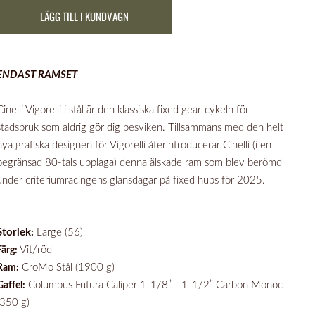
LÄGG TILL I KUNDVAGN
ENDAST RAMSET
Cinelli Vigorelli i stål är den klassiska fixed gear-cykeln för
stadsbruk som aldrig gör dig besviken. Tillsammans med den helt
nya grafiska designen för Vigorelli återintroducerar Cinelli (i en
begränsad 80-tals upplaga) denna älskade ram som blev berömd
under criteriumracingens glansdagar på fixed hubs för 2025.
Storlek:
Large (56)
Vit/röd
Färg:
CroMo Stål (1900 g)
Ram:
Columbus Futura Caliper 1-1/8” - 1-1/2” Carbon Monoc
Gaffel:
(350 g)