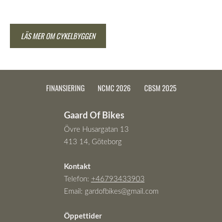
LÄS MER OM CYKELBYGGEN
FINANSIERING
NCMC 2026
CBSM 2025
Gaard Of Bikes
Övre Husargatan 13
413 14, Göteborg
Kontakt
Telefon:
+46793433903
Email:
gardofbikes@gmail.com
Öppettider