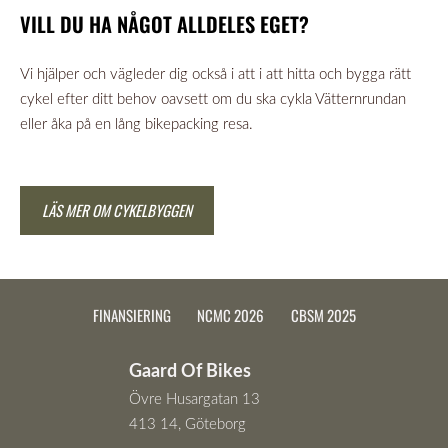
VILL DU HA NÅGOT ALLDELES EGET?
Vi hjälper och vägleder dig också i att i att hitta och bygga rätt
cykel efter ditt behov oavsett om du ska cykla Vätternrundan
eller åka på en lång bikepacking resa.
LÄS MER OM CYKELBYGGEN
FINANSIERING
NCMC 2026
CBSM 2025
Gaard Of Bikes
Övre Husargatan 13
413 14, Göteborg