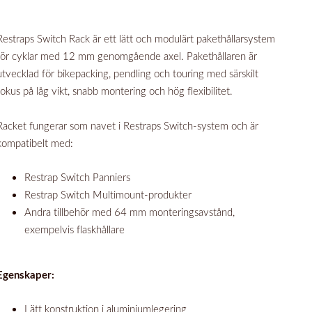
Restraps Switch Rack är ett lätt och modulärt pakethållarsystem
för cyklar med 12 mm genomgående axel. Pakethållaren är
utvecklad för bikepacking, pendling och touring med särskilt
fokus på låg vikt, snabb montering och hög flexibilitet.
Racket fungerar som navet i Restraps Switch-system och är
kompatibelt med:
Restrap Switch Panniers
Restrap Switch Multimount-produkter
Andra tillbehör med 64 mm monteringsavstånd,
exempelvis flaskhållare
Egenskaper:
Lätt konstruktion i aluminiumlegering