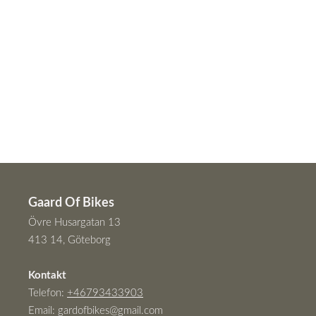
Gaard Of Bikes
Övre Husargatan 13
413 14, Göteborg
Kontakt
Telefon:
+46793433903
Email:
gardofbikes@gmail.com