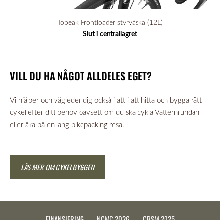
Topeak Frontloader styrväska (12L)
Slut i centrallagret
VILL DU HA NÅGOT ALLDELES EGET?
Vi hjälper och vägleder dig också i att i att hitta och bygga rätt
cykel efter ditt behov oavsett om du ska cykla Vätternrundan
eller åka på en lång bikepacking resa.
LÄS MER OM CYKELBYGGEN
FINANSIERING
NCMC 2026
CBSM 2025