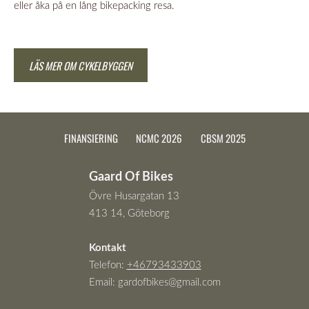
eller åka på en lång bikepacking resa.
LÄS MER OM CYKELBYGGEN
FINANSIERING
NCMC 2026
CBSM 2025
Gaard Of Bikes
Övre Husargatan 13
413 14, Göteborg
Kontakt
Telefon:
+46793433903
Email:
gardofbikes@gmail.com