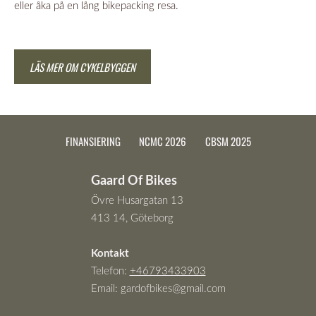
eller åka på en lång bikepacking resa.
LÄS MER OM CYKELBYGGEN
FINANSIERING
NCMC 2026
CBSM 2025
Gaard Of Bikes
Övre Husargatan 13
413 14, Göteborg
Kontakt
Telefon:
+46793433903
Email:
gardofbikes@gmail.com