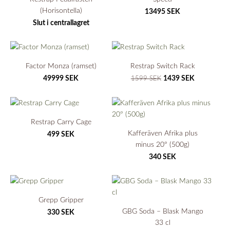
(Horisontella)
13495 SEK
Slut i centrallagret
Factor Monza (ramset)
Restrap Switch Rack
49999 SEK
1439 SEK
1599 SEK
Restrap Carry Cage
Kafferäven Afrika plus
499 SEK
minus 20° (500g)
340 SEK
Grepp Gripper
GBG Soda – Blask Mango
330 SEK
33 cl